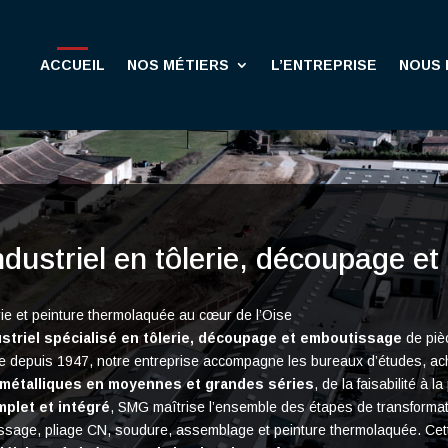
ACCUEIL
NOS MÉTIERS
L’ENTREPRISE
NOUS 
ndustriel en tôlerie, découpage e
e et peinture thermolaquée au cœur de l’Oise
ustriel spécialisé en tôlerie, découpage et emboutissage
de piè
ise depuis 1947, notre entreprise accompagne les bureaux d’études, a
s métalliques en moyennes et grandes séries
, de la faisabilité à l
mplet et intégré
, SMG maîtrise l’ensemble des étapes de transformat
sage, pliage CN, soudure, assemblage et peinture thermolaquée. Cet