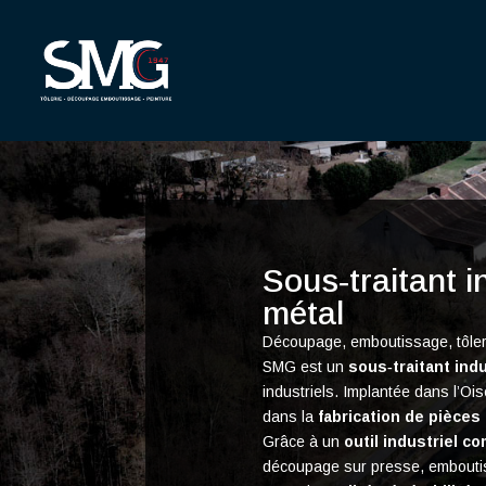
Sous‑traitant i
métal
Découpage, emboutissage, tôleri
SMG est un
sous‑traitant ind
industriels. Implantée dans l’O
dans la
fabrication de pièce
Grâce à un
outil industriel co
découpage sur presse, emboutis