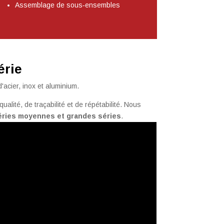
Assemblage de sous‑ensembles
érie
d'acier, inox et aluminium.
alité, de traçabilité et de répétabilité. Nous
éries moyennes et grandes séries
.